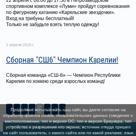
22 апреля с 08.00 до 17.30 в Петрозаводском
спортивном комплексе «Луми» пройдут соревнования
по фигурному катанию «Карельские звездочки».
Вход на трибуны бесплатный!
Только не забудьте взять теплую одежду!
1 апреля 2019 г.
Сборная "СШ6" Чемпион Карелии!
Сборная команда «СШ-6» — Чемпион Республики
Карелия по хоккею среди взрослых команд!
25
26
27
28
29
30
Продолжая использовать наш сайт, вы даете согласие на
обработку файлов cookie, пользовательских данных (сведения о
местоположении; тип и версия ОС; тип и версия Браузера; тип
устройства и разрешение его экрана; источник откуда пришел
ГОСУДАРСТВЕННЫЕ МУНИЦИПАЛЬНЫЕ УСЛУГИ
на сайт пользователь; с какого сайта или по какой рекламе; язык