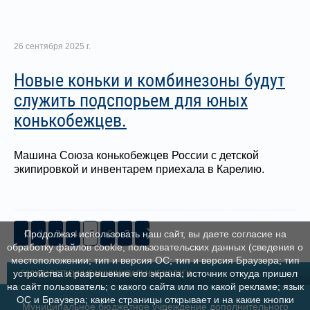
26 сентября 2025 г.
Новые коньки и комбинезоны будут
служить подспорьем для юных
конькобежцев.
Машина Союза конькобежцев России с детской
экипировкой и инвентарем приехала в Карелию.
2
3
4
5
6
7
Продолжая использовать наш сайт, вы даете согласие на
обработку файлов cookie, пользовательских данных (сведения о
местоположении; тип и версия ОС; тип и версия Браузера; тип
устройства и разрешение его экрана; источник откуда пришел
ГОСУДАРСТВЕННЫЕ МУНИЦИПАЛЬНЫЕ УСЛУГИ
на сайт пользователь; с какого сайта или по какой рекламе; язык
ОС и Браузера; какие страницы открывает и на какие кнопки
Муниципальное бюджетное учреждение дополнительного