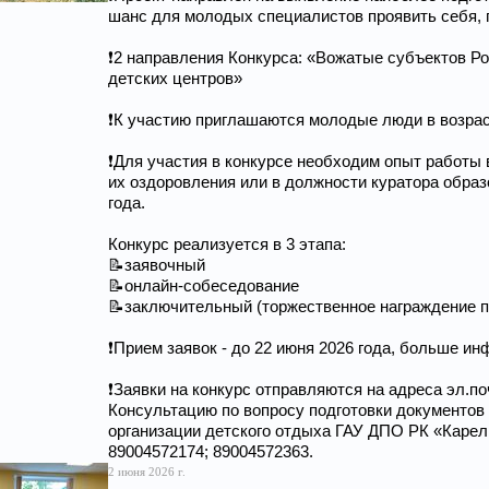
шанс для молодых специалистов проявить себя, п
❗2 направления Конкурса: «Вожатые субъектов 
детских центров»
❗К участию приглашаются молодые люди в возраст
❗Для участия в конкурсе необходим опыт работы 
их оздоровления или в должности куратора образ
года.
Конкурс реализуется в 3 этапа:
📝заявочный
📝онлайн-собеседование
📝заключительный (торжественное награждение п
❗Прием заявок - до 22 июня 2026 года, больше и
❗Заявки на конкурс отправляются на адреса эл.поч
Консультацию по вопросу подготовки документов
организации детского отдыха ГАУ ДПО РК «Карель
89004572174; 89004572363.
2 июня 2026 г.