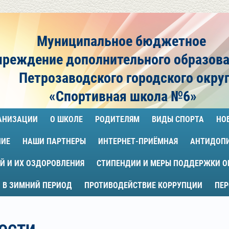
Муниципальное бюджетное
чреждение
дополнительного образов
Петрозаводского городского окру
«Спортивная школа №6»
ГАНИЗАЦИИ
О ШКОЛЕ
РОДИТЕЛЯМ
ВИДЫ СПОРТА
НО
НИЕ
НАШИ ПАРТНЕРЫ
ИНТЕРНЕТ-ПРИЁМНАЯ
АНТИДОП
Й И ИХ ОЗДОРОВЛЕНИЯ
СТИПЕНДИИ И МЕРЫ ПОДДЕРЖКИ 
 В ЗИМНИЙ ПЕРИОД
ПРОТИВОДЕЙСТВИЕ КОРРУПЦИИ
ПЕ