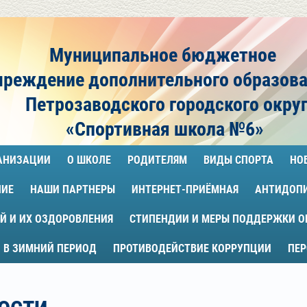
Муниципальное бюджетное
чреждение
дополнительного образов
Петрозаводского городского окру
«Спортивная школа №6»
ГАНИЗАЦИИ
О ШКОЛЕ
РОДИТЕЛЯМ
ВИДЫ СПОРТА
НО
НИЕ
НАШИ ПАРТНЕРЫ
ИНТЕРНЕТ-ПРИЁМНАЯ
АНТИДОП
Й И ИХ ОЗДОРОВЛЕНИЯ
СТИПЕНДИИ И МЕРЫ ПОДДЕРЖКИ 
 В ЗИМНИЙ ПЕРИОД
ПРОТИВОДЕЙСТВИЕ КОРРУПЦИИ
ПЕ