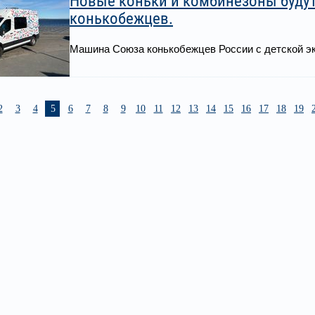
Новые коньки и комбинезоны буду
конькобежцев.
Машина Союза конькобежцев России с детской эк
2
3
4
5
6
7
8
9
10
11
12
13
14
15
16
17
18
19