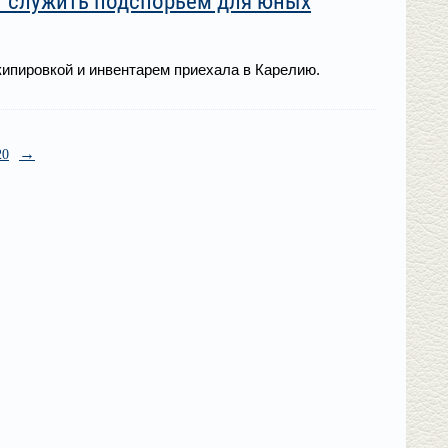
т служить подспорьем для юных
ипировкой и инвентарем приехала в Карелию.
→
20