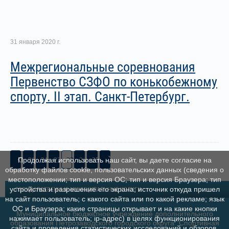
31 января 2020 г.
Межрегиональные соревнования
Первенство СЗФО по конькобежному
спорту. II этап. Санкт-Петербург.
20
21
22
23
24
25
Продолжая использовать наш сайт, вы даете согласие на
обработку файлов cookie, пользовательских данных (сведения о
местоположении; тип и версия ОС; тип и версия Браузера; тип
устройства и разрешение его экрана; источник откуда пришел
ГОСУДАРСТВЕННЫЕ МУНИЦИПАЛЬНЫЕ УСЛУГИ
на сайт пользователь; с какого сайта или по какой рекламе; язык
ОС и Браузера; какие страницы открывает и на какие кнопки
Муниципальное бюджетное учреждение дополнительного
нажимает пользователь; ip-адрес) в целях функционирования
образования Петрозаводского городского округа "Спортивная
сайта и проведения статистических исследований и обзоров.